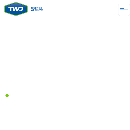
ΥΠΟΔΟΜΉ
Μαζί παρέχουμε λύσεις μηχανικής
για την ανύψωση της υποδομής
διαμετακόμισης του Έντμοντον
April 27, 2023