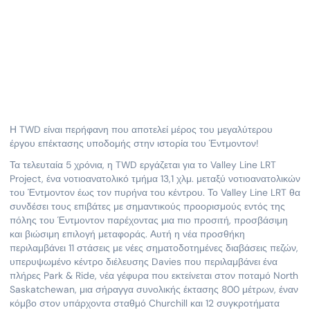
Η TWD είναι περήφανη που αποτελεί μέρος του μεγαλύτερου
έργου επέκτασης υποδομής στην ιστορία του Έντμοντον!
Τα τελευταία 5 χρόνια, η TWD εργάζεται για το Valley Line LRT
Project, ένα νοτιοανατολικό τμήμα 13,1 χλμ. μεταξύ νοτιοανατολικών
του Έντμοντον έως τον πυρήνα του κέντρου. Το Valley Line LRT θα
συνδέσει τους επιβάτες με σημαντικούς προορισμούς εντός της
πόλης του Έντμοντον παρέχοντας μια πιο προσιτή, προσβάσιμη
και βιώσιμη επιλογή μεταφοράς. Αυτή η νέα προσθήκη
περιλαμβάνει 11 στάσεις με νέες σηματοδοτημένες διαβάσεις πεζών,
υπερυψωμένο κέντρο διέλευσης Davies που περιλαμβάνει ένα
πλήρες Park & Ride, νέα γέφυρα που εκτείνεται στον ποταμό North
Saskatchewan, μια σήραγγα συνολικής έκτασης 800 μέτρων, έναν
κόμβο στον υπάρχοντα σταθμό Churchill και 12 συγκροτήματα