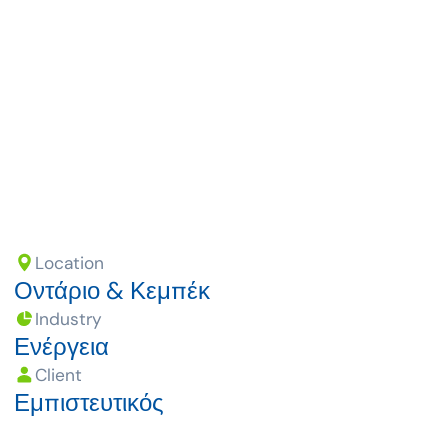
ευθυγραμμισμένες με το πρόγραμμα συμμόρφωσης
του Καναδικού Ρυθμιστή Ενέργειας,
αντικατοπτρίζοντας τη δέσμευσή μας για αριστεία.
Location
Οντάριο & Κεμπέκ
Industry
Ενέργεια
Client
Εμπιστευτικός