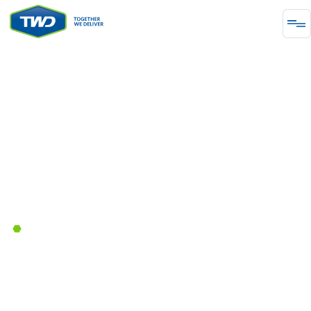
PROJECT
Εγκαταστάσεις προστασίας
υπερπίεσης
Περιλαμβάνει πολυάριθμες πρωτοβουλίες
αναβάθμισης ασφάλειας και περιβάλλοντος