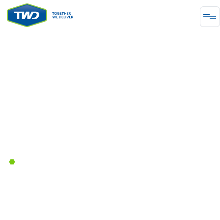
ΥΠΟΔΟΜΉ
Together We Deliver
Collaboration Advancing
Renewable Energy
October 17, 2025