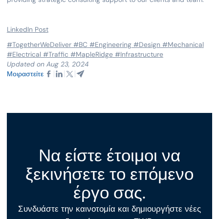
LinkedIn Post
#TogetherWeDeliver
#BC
#Engineering
#Design
#Mechanical
#Electrical
#Traffic
#MapleRidge
#Infrastructure
Updated on Aug 23, 2024
Μοιραστείτε
Να είστε έτοιμοι να
ξεκινήσετε το επόμενο
έργο σας.
Συνδυάστε την καινοτομία και δημιουργήστε νέες