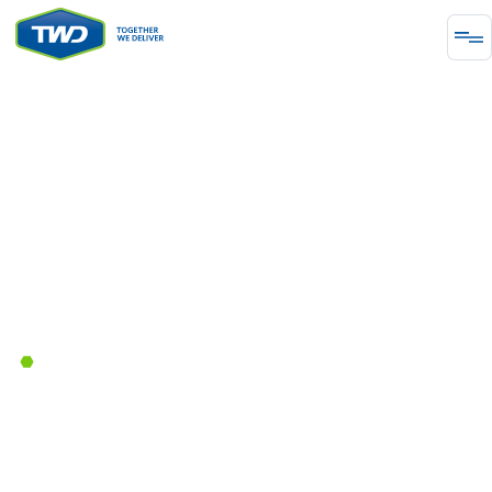
ΥΠΟΔΟΜΉ
City of Maple Ridge Preferred
Supplier
August 23, 2024